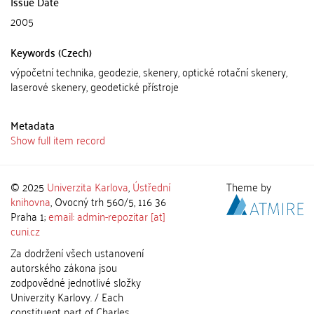
Issue Date
2005
Keywords (Czech)
výpočetní technika, geodezie, skenery, optické rotační skenery,
laserové skenery, geodetické přístroje
Metadata
Show full item record
© 2025
Univerzita Karlova
,
Ústřední
Theme by
knihovna
, Ovocný trh 560/5, 116 36
Praha 1;
email: admin-repozitar [at]
cuni.cz
Za dodržení všech ustanovení
autorského zákona jsou
zodpovědné jednotlivé složky
Univerzity Karlovy. / Each
constituent part of Charles