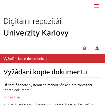
Přeskočit na obsah
Přepn
navig
Vyžádání kopie dokumentu
Vyžádání kopie dokumentu
Uživatelé tohoto systému se mohou přihlásit pro zobrazení
tohoto dokumentu.
Přihlásit se
Pro vyžádání kopie dokumentu od odpovědné osoby vyplňte