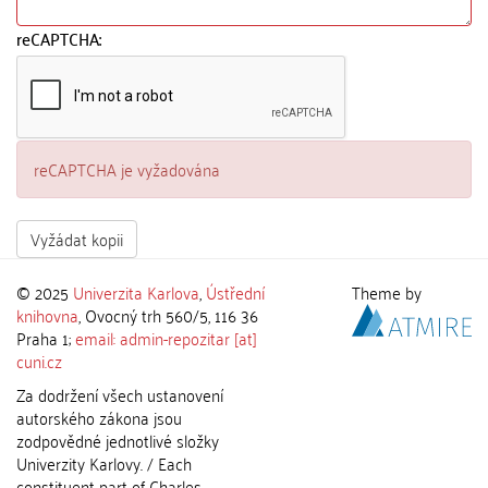
reCAPTCHA:
reCAPTCHA je vyžadována
Vyžádat kopii
© 2025
Univerzita Karlova
,
Ústřední
Theme by
knihovna
, Ovocný trh 560/5, 116 36
Praha 1;
email: admin-repozitar [at]
cuni.cz
Za dodržení všech ustanovení
autorského zákona jsou
zodpovědné jednotlivé složky
Univerzity Karlovy. / Each
constituent part of Charles