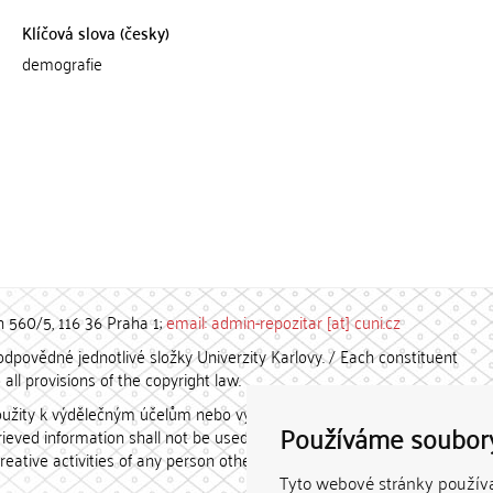
Klíčová slova (česky)
demografie
h 560/5, 116 36 Praha 1;
email: admin-repozitar [at] cuni.cz
povědné jednotlivé složky Univerzity Karlovy. / Each constituent
all provisions of the copyright law.
užity k výdělečným účelům nebo vydávány za studijní, vědeckou
Používáme soubor
etrieved information shall not be used for any commercial purposes
creative activities of any person other than the author.
Tyto webové stránky používaj