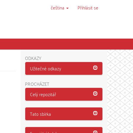
čeština
Přihlásit se
ODKAZY
Užitečné odkazy
PROCHÁZET
Celý repozitář
Tato sbírka