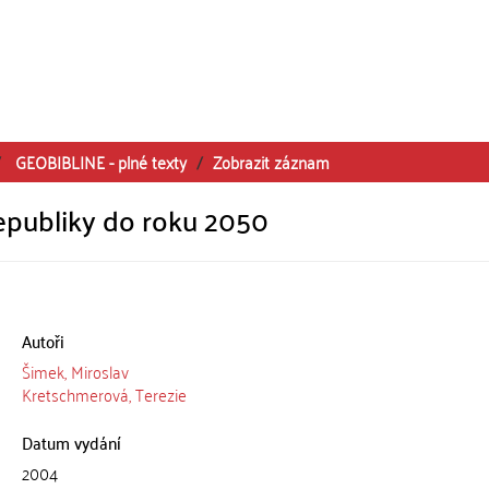
GEOBIBLINE - plné texty
Zobrazit záznam
epubliky do roku 2050
Autoři
Šimek, Miroslav
Kretschmerová, Terezie
Datum vydání
2004