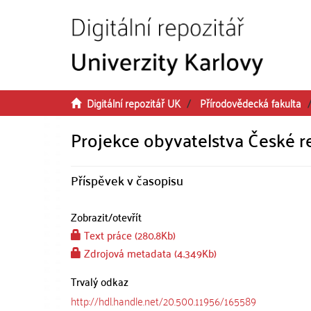
Přeskočit na obsah
Digitální repozitář UK
Přírodovědecká fakulta
Projekce obyvatelstva České r
Příspěvek v časopisu
Zobrazit/
otevřít
Text práce (280.8Kb)
Zdrojová metadata (4.349Kb)
Trvalý odkaz
http://hdl.handle.net/20.500.11956/165589