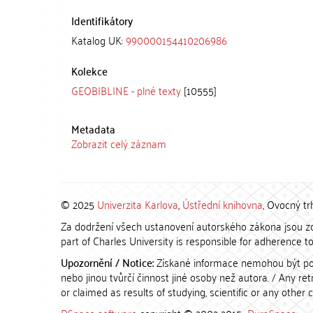
Identifikátory
Katalog UK:
990000154410206986
Kolekce
GEOBIBLINE - plné texty
[10555]
Metadata
Zobrazit celý záznam
© 2025
Univerzita Karlova
,
Ústřední knihovna
, Ovocný tr
Za dodržení všech ustanovení autorského zákona jsou zod
part of Charles University is responsible for adherence to 
Upozornění / Notice:
Získané informace nemohou být po
nebo jinou tvůrčí činnost jiné osoby než autora. / Any r
or claimed as results of studying, scientific or any other 