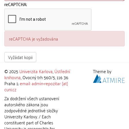
reCAPTCHA:
reCAPTCHA je vyžadována
Vyžádat kopii
© 2025
Univerzita Karlova
,
Ústřední
Theme by
knihovna
, Ovocný trh 560/5, 116 36
Praha 1;
email: admin-repozitar [at]
cuni.cz
Za dodržení všech ustanovení
autorského zákona jsou
zodpovědné jednotlivé složky
Univerzity Karlovy. / Each
constituent part of Charles
University is responsible for