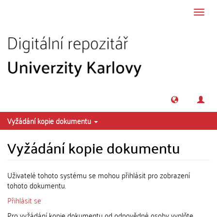
Přeskočit na obsah
Přepn
navig
Vyžádání kopie dokumentu
Vyžádání kopie dokumentu
Uživatelé tohoto systému se mohou přihlásit pro zobrazení
tohoto dokumentu.
Přihlásit se
Pro vyžádání kopie dokumentu od odpovědné osoby vyplňte