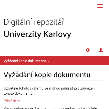
Přeskočit na obsah
Přepn
navig
Vyžádání kopie dokumentu
Vyžádání kopie dokumentu
Uživatelé tohoto systému se mohou přihlásit pro zobrazení
tohoto dokumentu.
Přihlásit se
Pro vyžádání kopie dokumentu od odpovědné osoby vyplňte