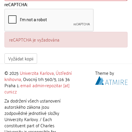
reCAPTCHA:
reCAPTCHA je vyžadována
Vyžádat kopii
© 2025
Univerzita Karlova
,
Ústřední
Theme by
knihovna
, Ovocný trh 560/5, 116 36
Praha 1;
email: admin-repozitar [at]
cuni.cz
Za dodržení všech ustanovení
autorského zákona jsou
zodpovědné jednotlivé složky
Univerzity Karlovy. / Each
constituent part of Charles
University is responsible for