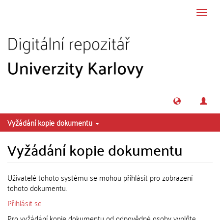
Přeskočit na obsah
Přepn
navig
Vyžádání kopie dokumentu
Vyžádání kopie dokumentu
Uživatelé tohoto systému se mohou přihlásit pro zobrazení
tohoto dokumentu.
Přihlásit se
Pro vyžádání kopie dokumentu od odpovědné osoby vyplňte