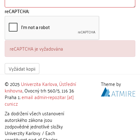
reCAPTCHA:
reCAPTCHA je vyžadována
Vyžádat kopii
© 2025
Univerzita Karlova
,
Ústřední
Theme by
knihovna
, Ovocný trh 560/5, 116 36
Praha 1;
email: admin-repozitar [at]
cuni.cz
Za dodržení všech ustanovení
autorského zákona jsou
zodpovědné jednotlivé složky
Univerzity Karlovy. / Each
constituent part of Charles