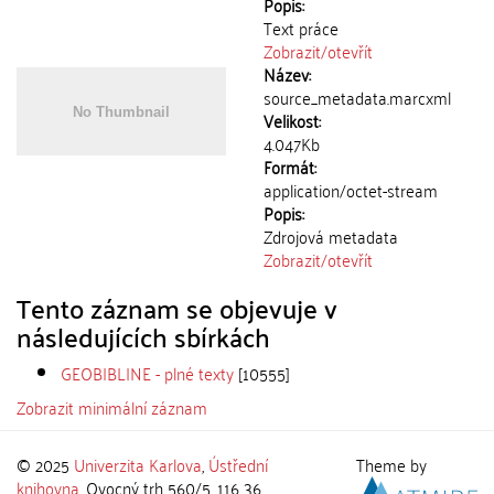
Popis:
Text práce
Zobrazit/
otevřít
Název:
source_metadata.marcxml
Velikost:
4.047Kb
Formát:
application/octet-stream
Popis:
Zdrojová metadata
Zobrazit/
otevřít
Tento záznam se objevuje v
následujících sbírkách
GEOBIBLINE - plné texty
[10555]
Zobrazit minimální záznam
© 2025
Univerzita Karlova
,
Ústřední
Theme by
knihovna
, Ovocný trh 560/5, 116 36