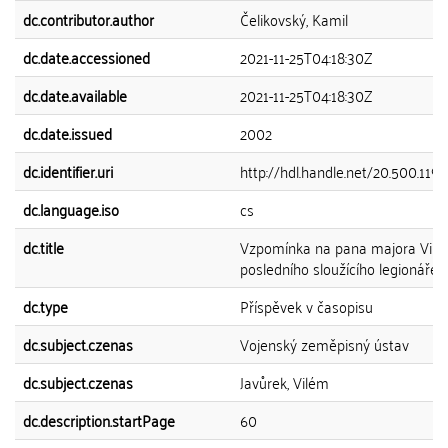
dc.contributor.author
Čelikovský, Kamil
dc.date.accessioned
2021-11-25T04:18:30Z
dc.date.available
2021-11-25T04:18:30Z
dc.date.issued
2002
dc.identifier.uri
http://hdl.handle.net/20.500.119
dc.language.iso
cs
dc.title
Vzpomínka na pana majora Vilém
posledního sloužícího legionáře
dc.type
Příspěvek v časopisu
dc.subject.czenas
Vojenský zeměpisný ústav
dc.subject.czenas
Javůrek, Vilém
dc.description.startPage
60