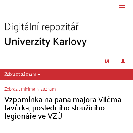
Přeskočit na obsah
Přepn
navig
Zobrazit záznam
Zobrazit minimální záznam
Vzpomínka na pana majora Viléma
Javůrka, posledního sloužícího
legionáře ve VZÚ