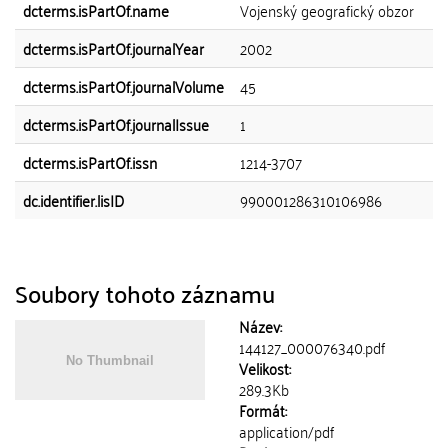
dcterms.isPartOf.name
Vojenský geografický obzor
dcterms.isPartOf.journalYear
2002
dcterms.isPartOf.journalVolume
45
dcterms.isPartOf.journalIssue
1
dcterms.isPartOf.issn
1214-3707
dc.identifier.lisID
990001286310106986
Soubory tohoto záznamu
Název:
144127_000076340.pdf
Velikost:
289.3Kb
Formát:
application/pdf