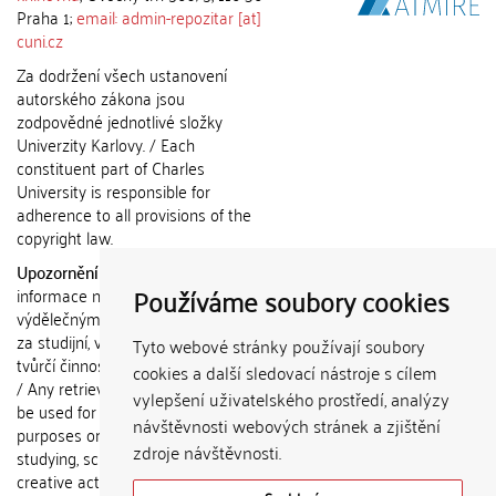
Praha 1;
email: admin-repozitar [at]
cuni.cz
Za dodržení všech ustanovení
autorského zákona jsou
zodpovědné jednotlivé složky
Univerzity Karlovy. / Each
constituent part of Charles
University is responsible for
adherence to all provisions of the
copyright law.
Upozornění / Notice:
Získané
Používáme soubory cookies
informace nemohou být použity k
výdělečným účelům nebo vydávány
za studijní, vědeckou nebo jinou
Tyto webové stránky používají soubory
tvůrčí činnost jiné osoby než autora.
cookies a další sledovací nástroje s cílem
/ Any retrieved information shall not
vylepšení uživatelského prostředí, analýzy
be used for any commercial
návštěvnosti webových stránek a zjištění
purposes or claimed as results of
zdroje návštěvnosti.
studying, scientific or any other
creative activities of any person