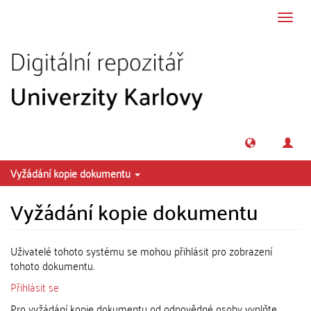
Přeskočit na obsah
Přepn
navig
Vyžádání kopie dokumentu
Vyžádání kopie dokumentu
Uživatelé tohoto systému se mohou přihlásit pro zobrazení
tohoto dokumentu.
Přihlásit se
Pro vyžádání kopie dokumentu od odpovědné osoby vyplňte