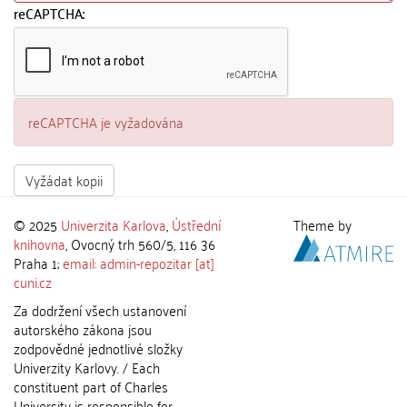
reCAPTCHA:
reCAPTCHA je vyžadována
Vyžádat kopii
© 2025
Univerzita Karlova
,
Ústřední
Theme by
knihovna
, Ovocný trh 560/5, 116 36
Praha 1;
email: admin-repozitar [at]
cuni.cz
Za dodržení všech ustanovení
autorského zákona jsou
zodpovědné jednotlivé složky
Univerzity Karlovy. / Each
constituent part of Charles
University is responsible for