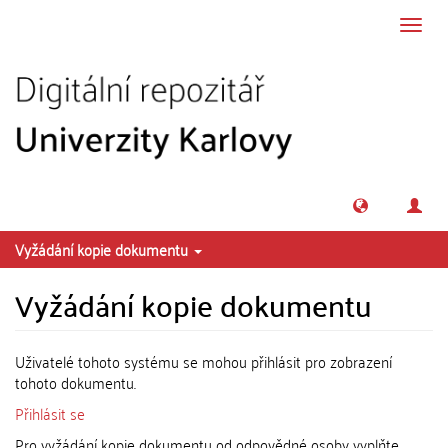
Přeskočit na obsah
Přepn
navig
Vyžádání kopie dokumentu
Vyžádání kopie dokumentu
Uživatelé tohoto systému se mohou přihlásit pro zobrazení
tohoto dokumentu.
Přihlásit se
Pro vyžádání kopie dokumentu od odpovědné osoby vyplňte