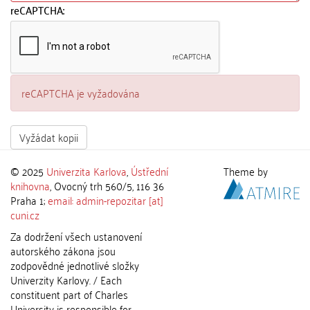
reCAPTCHA:
reCAPTCHA je vyžadována
Vyžádat kopii
© 2025
Univerzita Karlova
,
Ústřední
Theme by
knihovna
, Ovocný trh 560/5, 116 36
Praha 1;
email: admin-repozitar [at]
cuni.cz
Za dodržení všech ustanovení
autorského zákona jsou
zodpovědné jednotlivé složky
Univerzity Karlovy. / Each
constituent part of Charles
University is responsible for