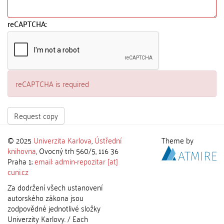
reCAPTCHA:
reCAPTCHA is required
Request copy
© 2025
Univerzita Karlova
,
Ústřední
Theme by
knihovna
, Ovocný trh 560/5, 116 36
Praha 1;
email: admin-repozitar [at]
cuni.cz
Za dodržení všech ustanovení
autorského zákona jsou
zodpovědné jednotlivé složky
Univerzity Karlovy. / Each