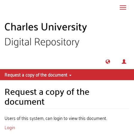
Skip to main content
Toggl
navig
Request a copy of the document
Request a copy of the
document
Users of this system, can login to view this document.
Login