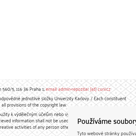
h 560/5, 116 36 Praha 1;
email: admin-repozitar [at] cuni.cz
povědné jednotlivé složky Univerzity Karlovy. / Each constituent
all provisions of the copyright law.
užity k výdělečným účelům nebo vydávány za studijní, vědeckou
Používáme soubor
etrieved information shall not be used for any commercial purposes
creative activities of any person other than the author.
Tyto webové stránky používaj