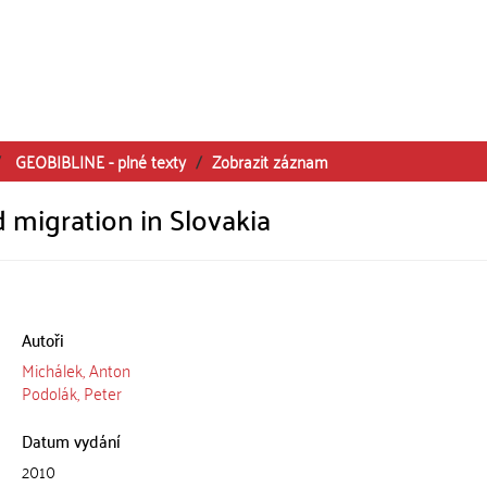
GEOBIBLINE - plné texty
Zobrazit záznam
 migration in Slovakia
Autoři
Michálek, Anton
Podolák, Peter
Datum vydání
2010