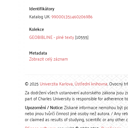
Identifikátory
Katalog UK:
990001351460206986
Kolekce
GEOBIBLINE - plné texty
[10555]
Metadata
Zobrazit celý záznam
© 2025
Univerzita Karlova
,
Ústřední knihovna
, Ovocný tr
Za dodržení všech ustanovení autorského zákona jsou zod
part of Charles University is responsible for adherence to 
Upozornění / Notice:
Získané informace nemohou být po
nebo jinou tvůrčí činnost jiné osoby než autora. / Any r
or claimed as results of studying, scientific or any other 