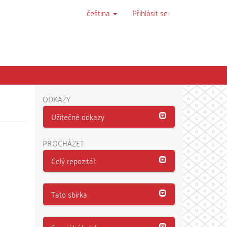
čeština
Přihlásit se
ODKAZY
Užitečné odkazy
PROCHÁZET
Celý repozitář
Tato sbírka