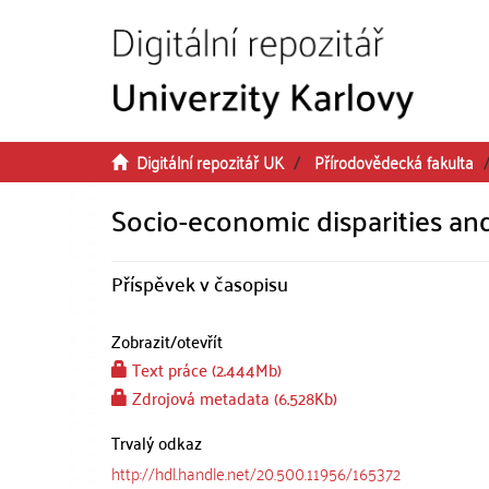
Přeskočit na obsah
Digitální repozitář UK
Přírodovědecká fakulta
Socio-economic disparities and
Příspěvek v časopisu
Zobrazit/
otevřít
Text práce (2.444Mb)
Zdrojová metadata (6.528Kb)
Trvalý odkaz
http://hdl.handle.net/20.500.11956/165372