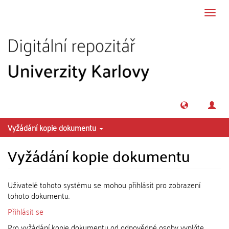
Přeskočit na obsah
Přepn
navig
Vyžádání kopie dokumentu
Vyžádání kopie dokumentu
Uživatelé tohoto systému se mohou přihlásit pro zobrazení
tohoto dokumentu.
Přihlásit se
Pro vyžádání kopie dokumentu od odpovědné osoby vyplňte