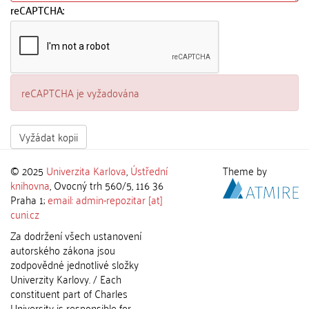
reCAPTCHA:
reCAPTCHA je vyžadována
Vyžádat kopii
© 2025
Univerzita Karlova
,
Ústřední
Theme by
knihovna
, Ovocný trh 560/5, 116 36
Praha 1;
email: admin-repozitar [at]
cuni.cz
Za dodržení všech ustanovení
autorského zákona jsou
zodpovědné jednotlivé složky
Univerzity Karlovy. / Each
constituent part of Charles
University is responsible for