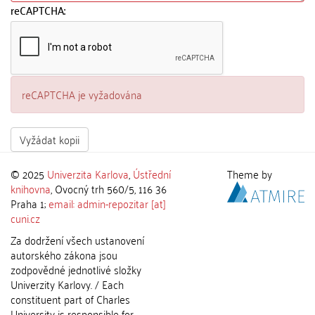
reCAPTCHA:
reCAPTCHA je vyžadována
Vyžádat kopii
© 2025
Univerzita Karlova
,
Ústřední
Theme by
knihovna
, Ovocný trh 560/5, 116 36
Praha 1;
email: admin-repozitar [at]
cuni.cz
Za dodržení všech ustanovení
autorského zákona jsou
zodpovědné jednotlivé složky
Univerzity Karlovy. / Each
constituent part of Charles
University is responsible for