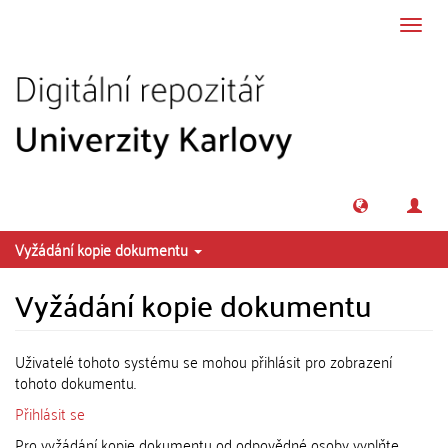
Přeskočit na obsah
Přepn
navig
Vyžádání kopie dokumentu
Vyžádání kopie dokumentu
Uživatelé tohoto systému se mohou přihlásit pro zobrazení
tohoto dokumentu.
Přihlásit se
Pro vyžádání kopie dokumentu od odpovědné osoby vyplňte