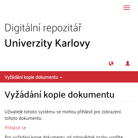
Přeskočit na obsah
Přepn
navig
Vyžádání kopie dokumentu
Vyžádání kopie dokumentu
Uživatelé tohoto systému se mohou přihlásit pro zobrazení
tohoto dokumentu.
Přihlásit se
Pro vyžádání kopie dokumentu od odpovědné osoby vyplňte