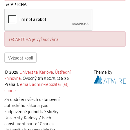
reCAPTCHA:
reCAPTCHA je vyžadována
Vyžádat kopii
© 2025
Univerzita Karlova
,
Ústřední
Theme by
knihovna
, Ovocný trh 560/5, 116 36
Praha 1;
email: admin-repozitar [at]
cuni.cz
Za dodržení všech ustanovení
autorského zákona jsou
zodpovědné jednotlivé složky
Univerzity Karlovy. / Each
constituent part of Charles
University is responsible for