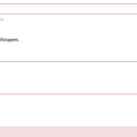
tu
řístupem.