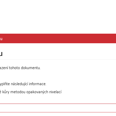
tu
u
razení tohoto dokumentu.
lňte následující informace.
é kůry metodou opakovaných nivelací