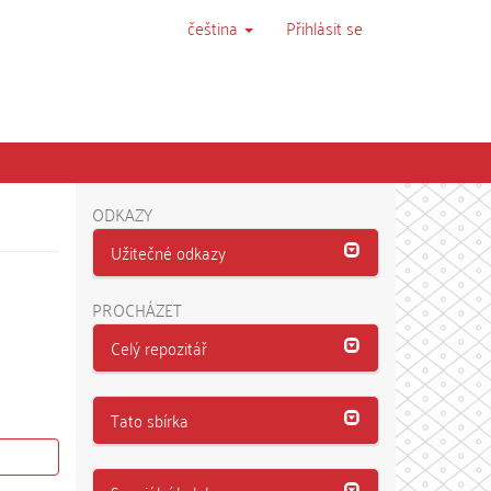
čeština
Přihlásit se
ODKAZY
Užitečné odkazy
PROCHÁZET
Celý repozitář
Tato sbírka