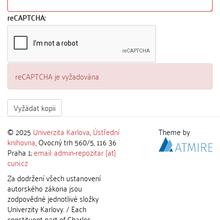
reCAPTCHA:
reCAPTCHA je vyžadována
Vyžádat kopii
© 2025
Univerzita Karlova
,
Ústřední
Theme by
knihovna
, Ovocný trh 560/5, 116 36
Praha 1;
email: admin-repozitar [at]
cuni.cz
Za dodržení všech ustanovení
autorského zákona jsou
zodpovědné jednotlivé složky
Univerzity Karlovy. / Each
constituent part of Charles