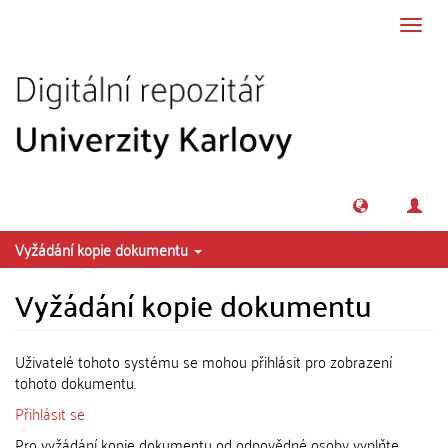
Přeskočit na obsah
Přepn
navig
Vyžádání kopie dokumentu
Vyžádání kopie dokumentu
Uživatelé tohoto systému se mohou přihlásit pro zobrazení
tohoto dokumentu.
Přihlásit se
Pro vyžádání kopie dokumentu od odpovědné osoby vyplňte