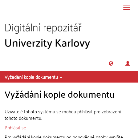
Přeskočit na obsah
Přepn
navig
Vyžádání kopie dokumentu
Vyžádání kopie dokumentu
Uživatelé tohoto systému se mohou přihlásit pro zobrazení
tohoto dokumentu.
Přihlásit se
Pro vyžádání kopie dokumentu od odpovědné osoby vyplňte