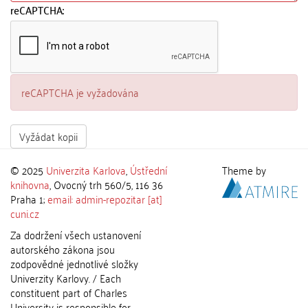
reCAPTCHA:
reCAPTCHA je vyžadována
Vyžádat kopii
© 2025
Univerzita Karlova
,
Ústřední
Theme by
knihovna
, Ovocný trh 560/5, 116 36
Praha 1;
email: admin-repozitar [at]
cuni.cz
Za dodržení všech ustanovení
autorského zákona jsou
zodpovědné jednotlivé složky
Univerzity Karlovy. / Each
constituent part of Charles
University is responsible for