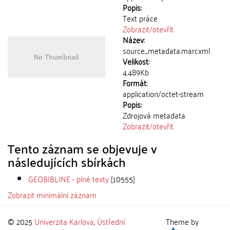
Popis:
Text práce
Zobrazit/
otevřít
Název:
source_metadata.marcxml
Velikost:
4.489Kb
Formát:
application/octet-stream
Popis:
Zdrojová metadata
Zobrazit/
otevřít
Tento záznam se objevuje v
následujících sbírkách
GEOBIBLINE - plné texty
[10555]
Zobrazit minimální záznam
© 2025
Univerzita Karlova
,
Ústřední
Theme by