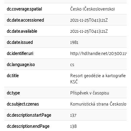
dc.coverage.spatial
Česko (Československo)
dc.date.accessioned
2021-11-25T04:13:21Z
dc.date.available
2021-11-25T04:13:21Z
dc.date.issued
1981
dc.identifier.uri
http://hdl.handle.net/20.500.119
dc.language.iso
cs
dc.title
Resort geodézie a kartografie po
KSČ
dc.type
Příspěvek v časopisu
dc.subject.czenas
Komunistická strana Českoslove
dc.description.startPage
137
dc.description.endPage
138