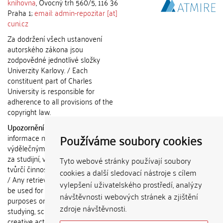
knihovna
, Ovocný trh 560/5, 116 36
Praha 1;
email: admin-repozitar [at]
cuni.cz
Za dodržení všech ustanovení
autorského zákona jsou
zodpovědné jednotlivé složky
Univerzity Karlovy. / Each
constituent part of Charles
University is responsible for
adherence to all provisions of the
copyright law.
Upozornění / Notice:
Získané
Používáme soubory cookies
informace nemohou být použity k
výdělečným účelům nebo vydávány
za studijní, vědeckou nebo jinou
Tyto webové stránky používají soubory
tvůrčí činnost jiné osoby než autora.
cookies a další sledovací nástroje s cílem
/ Any retrieved information shall not
vylepšení uživatelského prostředí, analýzy
be used for any commercial
návštěvnosti webových stránek a zjištění
purposes or claimed as results of
zdroje návštěvnosti.
studying, scientific or any other
creative activities of any person