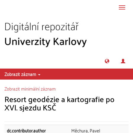
Přeskočit na obsah
Přepn
navig
Zobrazit záznam
Zobrazit minimální záznam
Resort geodézie a kartografie po
XVI. sjezdu KSČ
dc.contributor.author
Měchura, Pavel