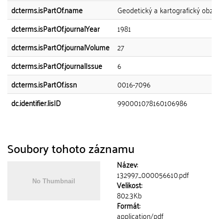
dcterms.isPartOf.name
Geodetický a kartografický obzo
dcterms.isPartOf.journalYear
1981
dcterms.isPartOf.journalVolume
27
dcterms.isPartOf.journalIssue
6
dcterms.isPartOf.issn
0016-7096
dc.identifier.lisID
990001078160106986
Soubory tohoto záznamu
Název:
132997_000056610.pdf
Velikost:
802.3Kb
Formát:
application/pdf