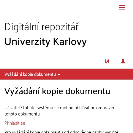
Přeskočit na obsah
Přepn
navig
Vyžádání kopie dokumentu
Vyžádání kopie dokumentu
Uživatelé tohoto systému se mohou přihlásit pro zobrazení
tohoto dokumentu.
Přihlásit se
Pro vyžádání kopie dokumentu od odpovědné osoby vyplňte