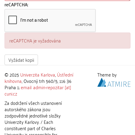
reCAPTCHA:
reCAPTCHA je vyžadována
Vyžádat kopii
© 2025
Univerzita Karlova
,
Ústřední
Theme by
knihovna
, Ovocný trh 560/5, 116 36
Praha 1;
email: admin-repozitar [at]
cuni.cz
Za dodržení všech ustanovení
autorského zákona jsou
zodpovědné jednotlivé složky
Univerzity Karlovy. / Each
constituent part of Charles
University is responsible for