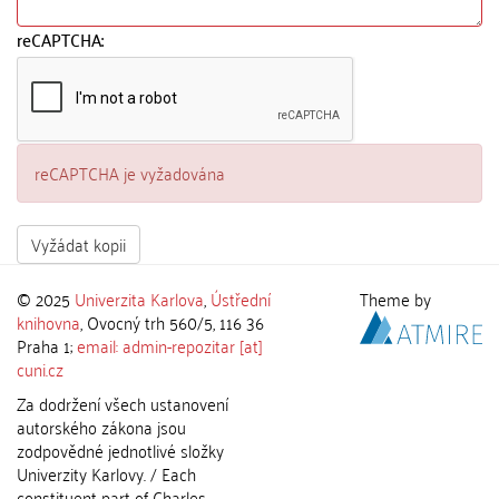
reCAPTCHA:
reCAPTCHA je vyžadována
Vyžádat kopii
© 2025
Univerzita Karlova
,
Ústřední
Theme by
knihovna
, Ovocný trh 560/5, 116 36
Praha 1;
email: admin-repozitar [at]
cuni.cz
Za dodržení všech ustanovení
autorského zákona jsou
zodpovědné jednotlivé složky
Univerzity Karlovy. / Each
constituent part of Charles