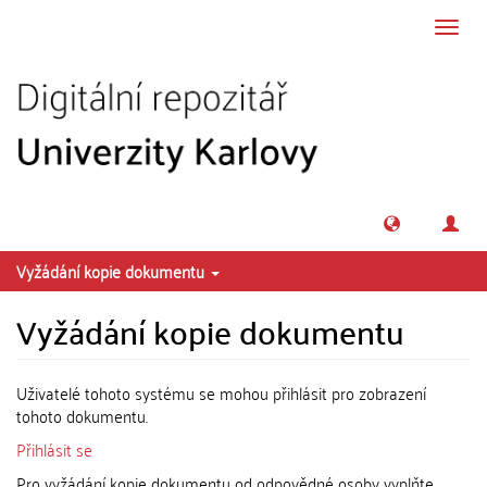
Přeskočit na obsah
Přepn
navig
Vyžádání kopie dokumentu
Vyžádání kopie dokumentu
Uživatelé tohoto systému se mohou přihlásit pro zobrazení
tohoto dokumentu.
Přihlásit se
Pro vyžádání kopie dokumentu od odpovědné osoby vyplňte