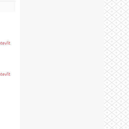
otevřít
otevřít