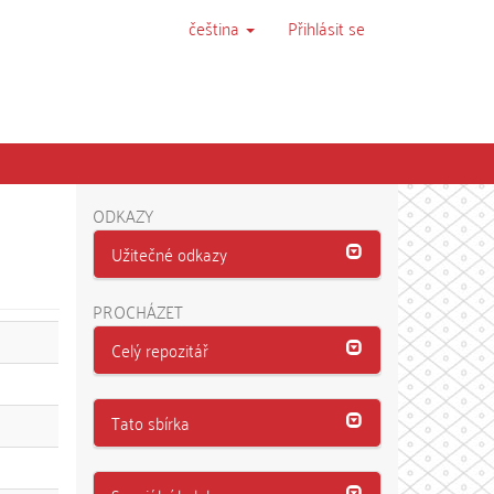
čeština
Přihlásit se
ODKAZY
Užitečné odkazy
PROCHÁZET
Celý repozitář
Tato sbírka