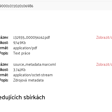
90001072020106986
ázev:
132935_000056162.pdf
Zobrazit/
ikost:
974.9Kb
rmát:
application/pdf
Popis:
Text práce
ázev:
source_metadata.marcxml
Zobrazit/
ikost:
3.742Kb
rmát:
application/octet-stream
Popis:
Zdrojová metadata
dujících sbírkách