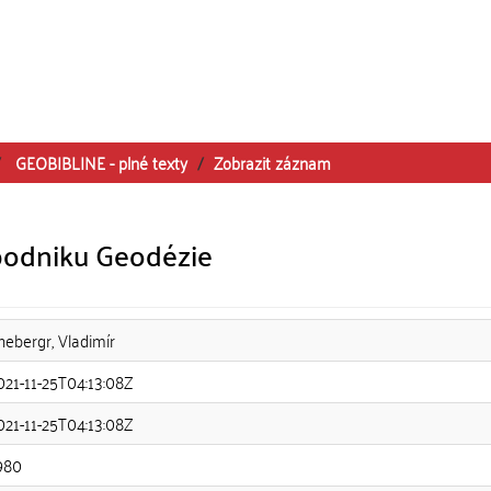
GEOBIBLINE - plné texty
Zobrazit záznam
podniku Geodézie
nebergr, Vladimír
021-11-25T04:13:08Z
021-11-25T04:13:08Z
980