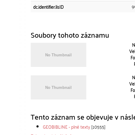
dc.identifier.lisID
9
Soubory tohoto záznamu
N
Vel
Fo
N
Vel
Fo
Tento záznam se objevuje v násle
GEOBIBLINE - plné texty
[10555]