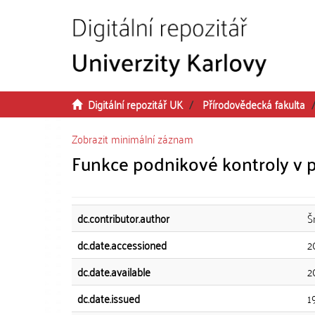
Přeskočit na obsah
Digitální repozitář UK
Přírodovědecká fakulta
Zobrazit minimální záznam
Funkce podnikové kontroly v 
dc.contributor.author
Š
dc.date.accessioned
2
dc.date.available
2
dc.date.issued
1