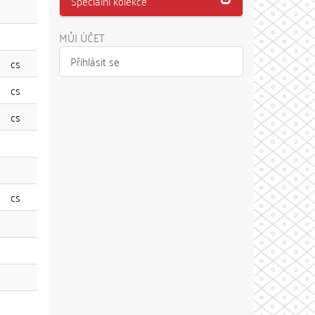
Speciální kolekce
MŮJ ÚČET
Přihlásit se
cs
cs
cs
cs