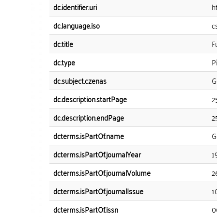
dc.identifier.uri
h
dc.language.iso
c
dc.title
F
dc.type
P
dc.subject.czenas
G
dc.description.startPage
2
dc.description.endPage
2
dcterms.isPartOf.name
G
dcterms.isPartOf.journalYear
1
dcterms.isPartOf.journalVolume
2
dcterms.isPartOf.journalIssue
1
dcterms.isPartOf.issn
0