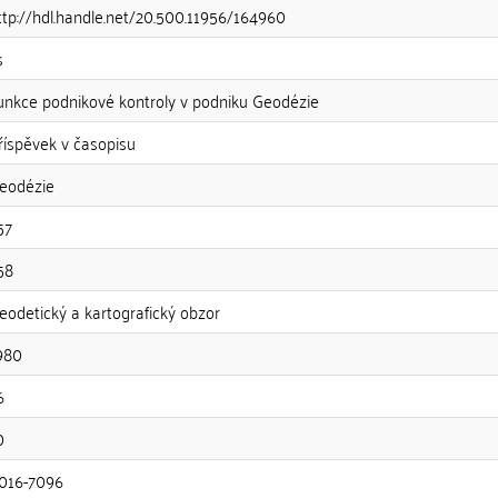
ttp://hdl.handle.net/20.500.11956/164960
s
unkce podnikové kontroly v podniku Geodézie
říspěvek v časopisu
eodézie
57
58
eodetický a kartografický obzor
980
6
0
016-7096