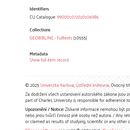
Identifiers
CU Catalogue:
990001072020106986
Collections
GEOBIBLINE - Fulltexts
[10555]
Metadata
Show full item record
© 2025
Univerzita Karlova
,
Ústřední knihovna
, Ovocný tr
Za dodržení všech ustanovení autorského zákona jsou zod
part of Charles University is responsible for adherence to 
Upozornění / Notice:
Získané informace nemohou být po
nebo jinou tvůrčí činnost jiné osoby než autora. / Any r
or claimed as results of studying, scientific or any other 