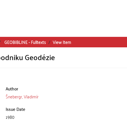
GEOBIBLINE - Fulltexts
View Item
podniku Geodézie
Author
Šnebergr, Vladimír
Issue Date
1980