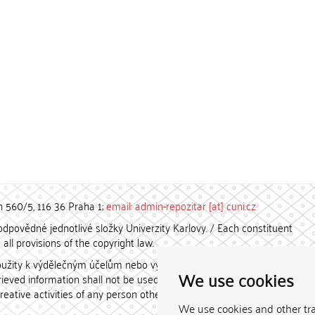
h 560/5, 116 36 Praha 1;
email: admin-repozitar [at] cuni.cz
povědné jednotlivé složky Univerzity Karlovy. / Each constituent
all provisions of the copyright law.
užity k výdělečným účelům nebo vydávány za studijní, vědeckou
We use cookies
etrieved information shall not be used for any commercial purposes
creative activities of any person other than the author.
We use cookies and other tr