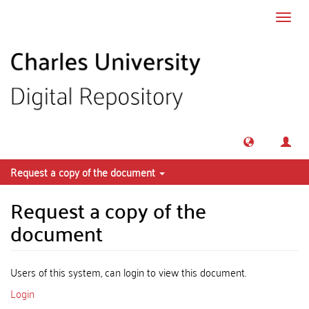
Skip to main content
Toggl
navig
Request a copy of the document
Request a copy of the
document
Users of this system, can login to view this document.
Login