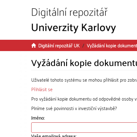
Přeskočit na obsah
Digitální repozitář UK
Vyžádání kopie dokumen
Vyžádání kopie dokument
Uživatelé tohoto systému se mohou přihlásit pro zob
Přihlásit se
Pro vyžádání kopie dokumentu od odpovědné osoby vyp
Plníme své povinnosti v investiční výstavbě?
Jméno:
Vaše emailová adresa: