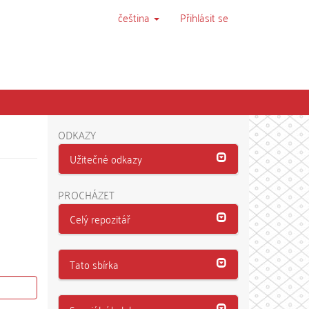
čeština
Přihlásit se
ODKAZY
Užitečné odkazy
PROCHÁZET
Celý repozitář
Tato sbírka