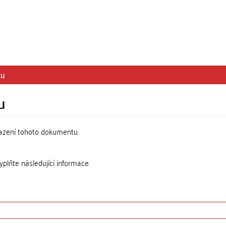
tu
u
razení tohoto dokumentu.
lňte následující informace.