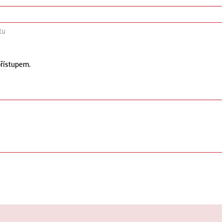
tu
řístupem.