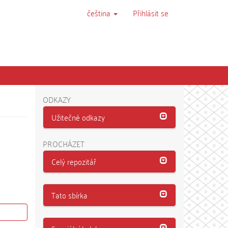
čeština
Přihlásit se
ODKAZY
Užitečné odkazy
PROCHÁZET
Celý repozitář
Tato sbírka