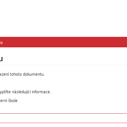
tu
u
razení tohoto dokumentu.
lňte následující informace.
erní škole