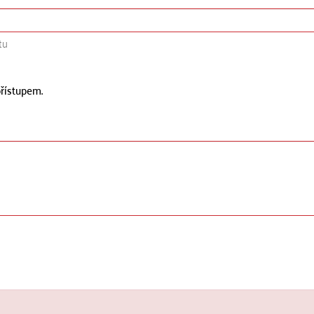
tu
řístupem.