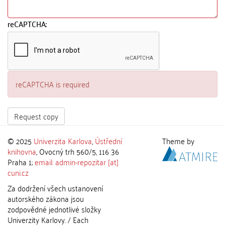
reCAPTCHA:
reCAPTCHA is required
Request copy
© 2025
Univerzita Karlova
,
Ústřední
Theme by
knihovna
, Ovocný trh 560/5, 116 36
Praha 1;
email: admin-repozitar [at]
cuni.cz
Za dodržení všech ustanovení
autorského zákona jsou
zodpovědné jednotlivé složky
Univerzity Karlovy. / Each