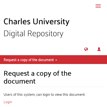
Skip to main content
Toggl
navig
Request a copy of the document
Request a copy of the
document
Users of this system, can login to view this document.
Login