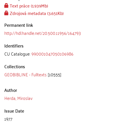
Text práce (1.939Mb)
Zdrojová metadata (3.651Kb)
Permanent link
http://hdl.handle.net/20.500.11956/164793
Identifiers
CU Catalogue:
990001047050106986
Collections
GEOBIBLINE - Fulltexts
[10555]
Author
Herda, Miroslav
Issue Date
1977