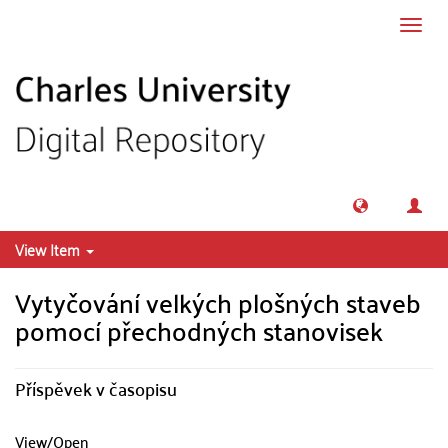
Skip to main content
Toggl
navig
View Item
Vytyčování velkých plošných staveb
pomocí přechodných stanovisek
Příspěvek v časopisu
View/
Open