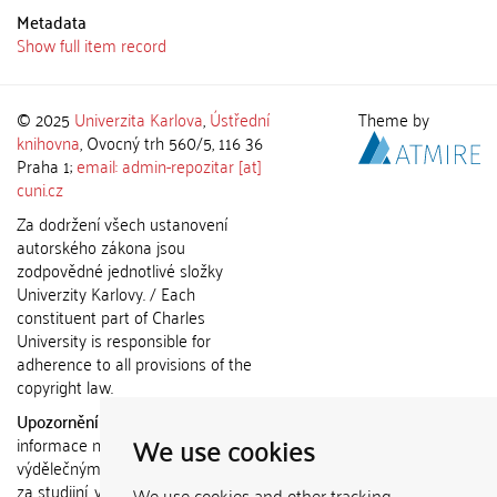
Metadata
Show full item record
© 2025
Univerzita Karlova
,
Ústřední
Theme by
knihovna
, Ovocný trh 560/5, 116 36
Praha 1;
email: admin-repozitar [at]
cuni.cz
Za dodržení všech ustanovení
autorského zákona jsou
zodpovědné jednotlivé složky
Univerzity Karlovy. / Each
constituent part of Charles
University is responsible for
adherence to all provisions of the
copyright law.
Upozornění / Notice:
Získané
We use cookies
informace nemohou být použity k
výdělečným účelům nebo vydávány
za studijní, vědeckou nebo jinou
We use cookies and other tracking