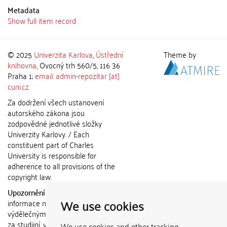
Metadata
Show full item record
© 2025
Univerzita Karlova
,
Ústřední
Theme by
knihovna
, Ovocný trh 560/5, 116 36
Praha 1;
email: admin-repozitar [at]
cuni.cz
Za dodržení všech ustanovení
autorského zákona jsou
zodpovědné jednotlivé složky
Univerzity Karlovy. / Each
constituent part of Charles
University is responsible for
adherence to all provisions of the
copyright law.
Upozornění / Notice:
Získané
We use cookies
informace nemohou být použity k
výdělečným účelům nebo vydávány
za studijní, vědeckou nebo jinou
We use cookies and other tracking