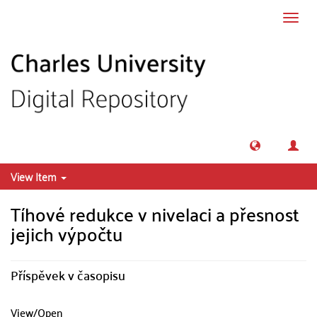
Skip to main content
Toggl
navig
View Item
Tíhové redukce v nivelaci a přesnost
jejich výpočtu
Příspěvek v časopisu
View/
Open