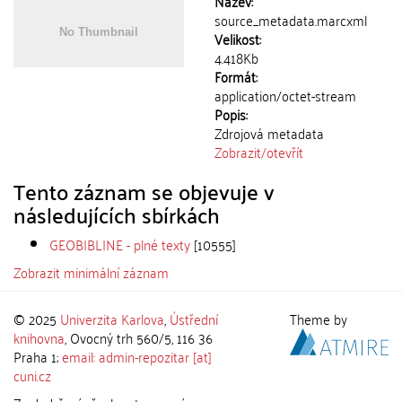
Název:
source_metadata.marcxml
Velikost:
4.418Kb
Formát:
application/octet-stream
Popis:
Zdrojová metadata
Zobrazit/
otevřít
Tento záznam se objevuje v
následujících sbírkách
GEOBIBLINE - plné texty
[10555]
Zobrazit minimální záznam
© 2025
Univerzita Karlova
,
Ústřední
Theme by
knihovna
, Ovocný trh 560/5, 116 36
Praha 1;
email: admin-repozitar [at]
cuni.cz