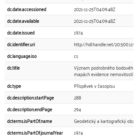
dc.date.accessioned
2021-11-25T04:09:48Z
dc.date.available
2021-11-25T04:09:48Z
dc.date.issued
1974
dc.identifier.uri
http://hdl.handle.net/20.500.119
dc.language.iso
cs
dc.title
Význam podrobného bodového p
mapách evidence nemovitostí
dc.type
Příspěvek v časopisu
dc.description.startPage
288
dc.description.endPage
294
dcterms.isPartOf.name
Geodetický a kartografický obzo
dcterms.isPartOf.journalYear
1974