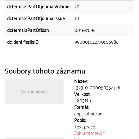
dcterms.isPartOf.journalVolume
20
dcterms.isPartOf.journalIssue
10
dcterms.isPartOf.issn
0016-7096
dc.identifier.lisID
990001022770106986
Soubory tohoto záznamu
Název:
132310_000050354.pdf
Velikost:
2.803Mb
Formát:
application/pdf
Popis:
Text práce
Zobrazit/
otevřít