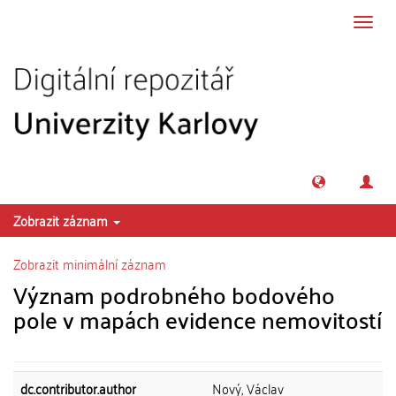
Přeskočit na obsah
Přepn
navig
Zobrazit záznam
Zobrazit minimální záznam
Význam podrobného bodového
pole v mapách evidence nemovitostí
dc.contributor.author
Nový, Václav