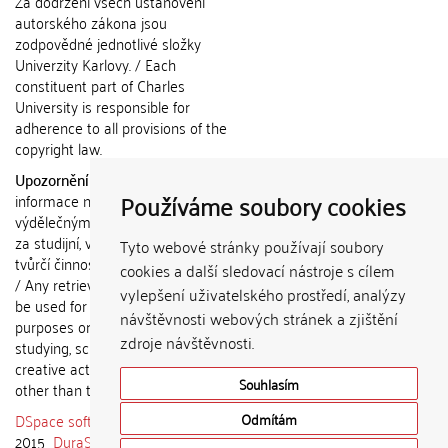
Za dodržení všech ustanovení
autorského zákona jsou
zodpovědné jednotlivé složky
Univerzity Karlovy. / Each
constituent part of Charles
University is responsible for
adherence to all provisions of the
copyright law.
Upozornění / Notice:
Získané
Používáme soubory cookies
informace nemohou být použity k
výdělečným účelům nebo vydávány
za studijní, vědeckou nebo jinou
Tyto webové stránky používají soubory
tvůrčí činnost jiné osoby než autora.
cookies a další sledovací nástroje s cílem
/ Any retrieved information shall not
vylepšení uživatelského prostředí, analýzy
be used for any commercial
návštěvnosti webových stránek a zjištění
purposes or claimed as results of
zdroje návštěvnosti.
studying, scientific or any other
creative activities of any person
Souhlasím
other than the author.
DSpace software
copyright © 2002-
Odmítám
2015
DuraSpace