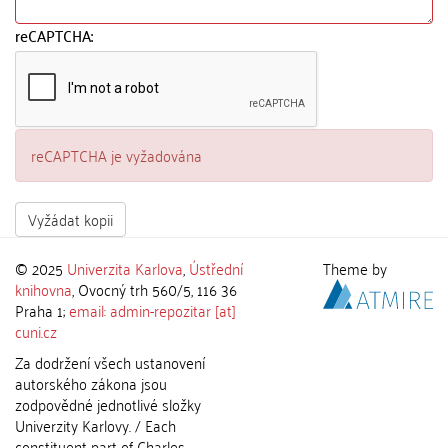
reCAPTCHA:
reCAPTCHA je vyžadována
Vyžádat kopii
© 2025
Univerzita Karlova
,
Ústřední
Theme by
knihovna
, Ovocný trh 560/5, 116 36
Praha 1;
email: admin-repozitar [at]
cuni.cz
Za dodržení všech ustanovení
autorského zákona jsou
zodpovědné jednotlivé složky
Univerzity Karlovy. / Each
constituent part of Charles