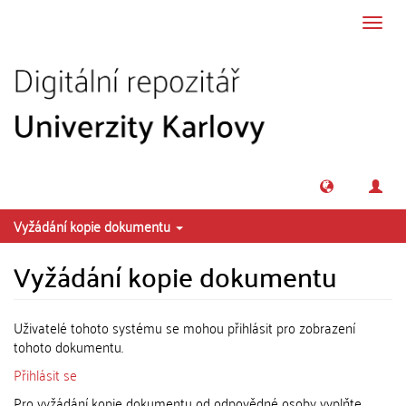
Přeskočit na obsah
Přepn
navig
Vyžádání kopie dokumentu
Vyžádání kopie dokumentu
Uživatelé tohoto systému se mohou přihlásit pro zobrazení
tohoto dokumentu.
Přihlásit se
Pro vyžádání kopie dokumentu od odpovědné osoby vyplňte