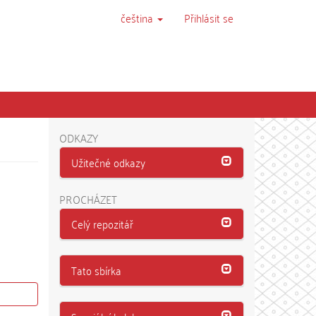
čeština
Přihlásit se
ODKAZY
Užitečné odkazy
PROCHÁZET
Celý repozitář
Tato sbírka