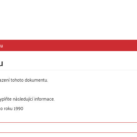
tu
u
razení tohoto dokumentu.
lňte následující informace.
do roku 1990