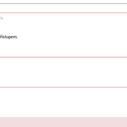
tu
řístupem.