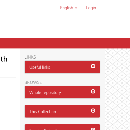
English
Login
ith
LINKS
Useful links
BROWSE
Whole repository
This Collection