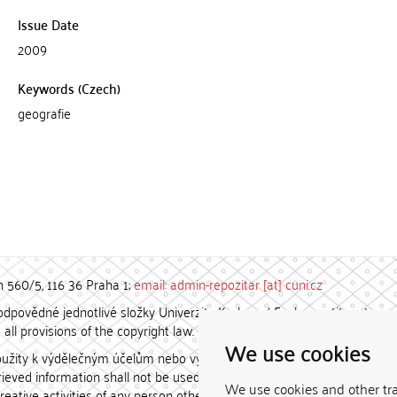
Issue Date
2009
Keywords (Czech)
geografie
h 560/5, 116 36 Praha 1;
email: admin-repozitar [at] cuni.cz
povědné jednotlivé složky Univerzity Karlovy. / Each constituent
all provisions of the copyright law.
We use cookies
užity k výdělečným účelům nebo vydávány za studijní, vědeckou
etrieved information shall not be used for any commercial purposes
We use cookies and other tr
creative activities of any person other than the author.