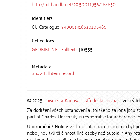
http://hdl.handle.net/20.500.11956/164650
Identifiers
CU Catalogue:
990001318630206986
Collections
GEOBIBLINE - Fulltexts
[10555]
Metadata
Show full item record
© 2025
Univerzita Karlova
,
Ústřední knihovna
, Ovocný tr
Za dodržení všech ustanovení autorského zákona jsou zod
part of Charles University is responsible for adherence to 
Upozornění / Notice:
Získané informace nemohou být po
nebo jinou tvůrčí činnost jiné osoby než autora. / Any r
or claimed as results of studying, scientific or any other 