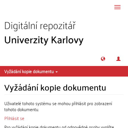
Přeskočit na obsah
Přepn
navig
Vyžádání kopie dokumentu
Vyžádání kopie dokumentu
Uživatelé tohoto systému se mohou přihlásit pro zobrazení
tohoto dokumentu.
Přihlásit se
Pro vyžádání kopie dokumentu od odpovědné osoby vyplňte