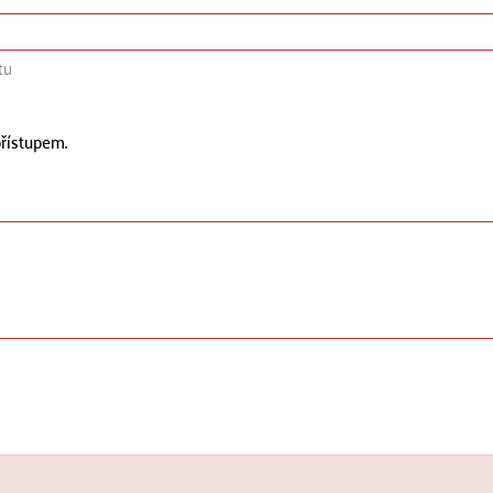
tu
řístupem.