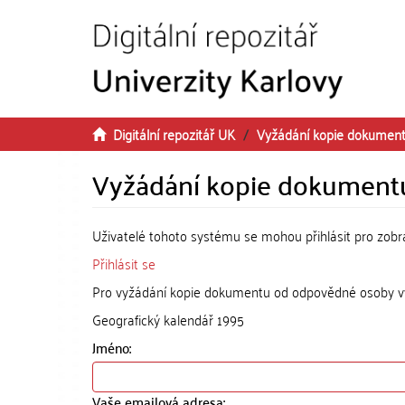
Přeskočit na obsah
Digitální repozitář UK
Vyžádání kopie dokumen
Vyžádání kopie dokument
Uživatelé tohoto systému se mohou přihlásit pro zob
Přihlásit se
Pro vyžádání kopie dokumentu od odpovědné osoby vyp
Geografický kalendář 1995
Jméno:
Vaše emailová adresa: