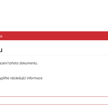
tu
u
razení tohoto dokumentu.
lňte následující informace.