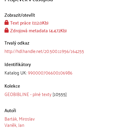
Zobrazit/
otevřít
Text práce (112.0Kb)
Zdrojová metadata (4.472Kb)
Trvalý odkaz
http://hdl.handle.net/20.500.11956/164255
Identifikátory
Katalog UK:
990000706600106986
Kolekce
GEOBIBLINE - plné texty
[10555]
Autoři
Barták, Miroslav
Vaněk, Jan