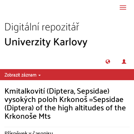
Přeskočit na obsah
Přepn
navig
Zobrazit záznam
Kmitalkovití (Diptera, Sepsidae)
vysokých poloh Krkonoš =Sepsidae
(Diptera) of the high altitudes of the
Krkonoše Mts
Příspěvek v časopisu