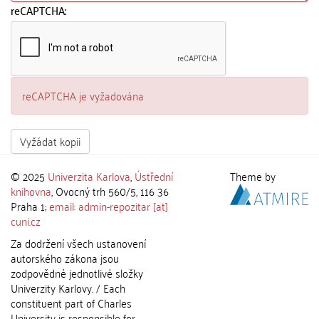
reCAPTCHA:
reCAPTCHA je vyžadována
Vyžádat kopii
© 2025
Univerzita Karlova
,
Ústřední
Theme by
knihovna
, Ovocný trh 560/5, 116 36
Praha 1;
email: admin-repozitar [at]
cuni.cz
Za dodržení všech ustanovení
autorského zákona jsou
zodpovědné jednotlivé složky
Univerzity Karlovy. / Each
constituent part of Charles
University is responsible for