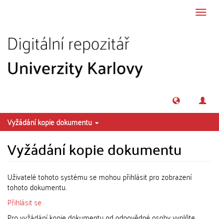
Přeskočit na obsah
Přepn
navig
Vyžádání kopie dokumentu
Vyžádání kopie dokumentu
Uživatelé tohoto systému se mohou přihlásit pro zobrazení
tohoto dokumentu.
Přihlásit se
Pro vyžádání kopie dokumentu od odpovědné osoby vyplňte