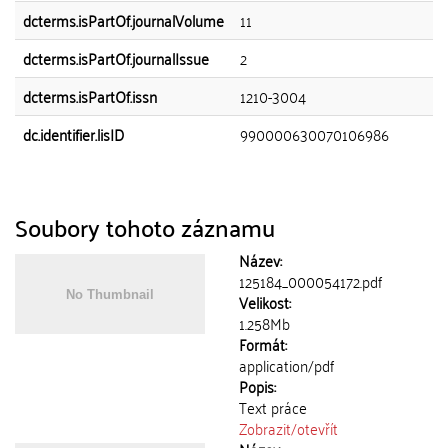
dcterms.isPartOf.journalVolume
11
dcterms.isPartOf.journalIssue
2
dcterms.isPartOf.issn
1210-3004
dc.identifier.lisID
990000630070106986
Soubory tohoto záznamu
Název:
125184_000054172.pdf
Velikost:
1.258Mb
Formát:
application/pdf
Popis:
Text práce
Zobrazit/
otevřít