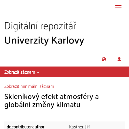
Přeskočit na obsah
Přepn
navig
Zobrazit záznam
Zobrazit minimální záznam
Skleníkový efekt atmosféry a
globální změny klimatu
dc.contributor.author
Kastner, Jiří