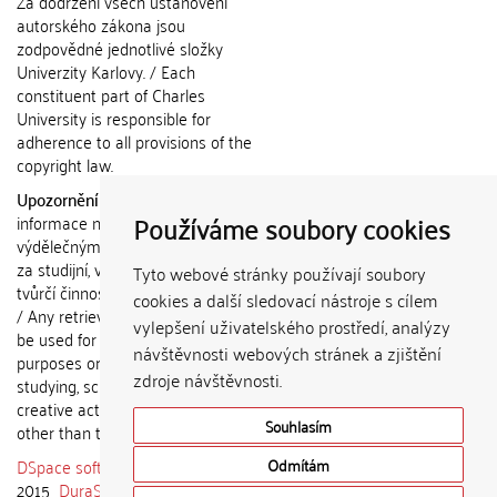
Za dodržení všech ustanovení
autorského zákona jsou
zodpovědné jednotlivé složky
Univerzity Karlovy. / Each
constituent part of Charles
University is responsible for
adherence to all provisions of the
copyright law.
Upozornění / Notice:
Získané
Používáme soubory cookies
informace nemohou být použity k
výdělečným účelům nebo vydávány
za studijní, vědeckou nebo jinou
Tyto webové stránky používají soubory
tvůrčí činnost jiné osoby než autora.
cookies a další sledovací nástroje s cílem
/ Any retrieved information shall not
vylepšení uživatelského prostředí, analýzy
be used for any commercial
návštěvnosti webových stránek a zjištění
purposes or claimed as results of
zdroje návštěvnosti.
studying, scientific or any other
creative activities of any person
Souhlasím
other than the author.
DSpace software
copyright © 2002-
Odmítám
2015
DuraSpace