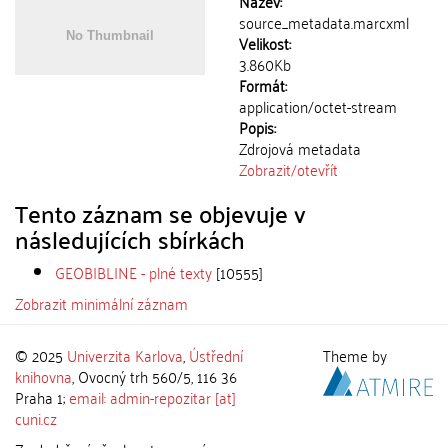
Název:
source_metadata.marcxml
Velikost:
3.860Kb
Formát:
application/octet-stream
Popis:
Zdrojová metadata
Zobrazit/
otevřít
Tento záznam se objevuje v
následujících sbírkách
GEOBIBLINE - plné texty
[10555]
Zobrazit minimální záznam
© 2025
Univerzita Karlova
,
Ústřední
Theme by
knihovna
, Ovocný trh 560/5, 116 36
Praha 1;
email: admin-repozitar [at]
cuni.cz