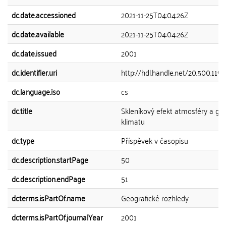
dc.date.accessioned
2021-11-25T04:04:26Z
dc.date.available
2021-11-25T04:04:26Z
dc.date.issued
2001
dc.identifier.uri
http://hdl.handle.net/20.500.119
dc.language.iso
cs
dc.title
Skleníkový efekt atmosféry a gl
klimatu
dc.type
Příspěvek v časopisu
dc.description.startPage
50
dc.description.endPage
51
dcterms.isPartOf.name
Geografické rozhledy
dcterms.isPartOf.journalYear
2001