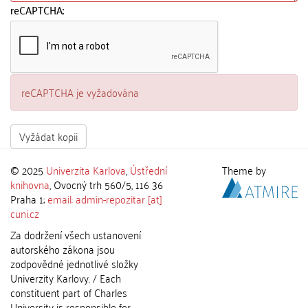
reCAPTCHA:
reCAPTCHA je vyžadována
Vyžádat kopii
© 2025
Univerzita Karlova
,
Ústřední
Theme by
knihovna
, Ovocný trh 560/5, 116 36
Praha 1;
email: admin-repozitar [at]
cuni.cz
Za dodržení všech ustanovení
autorského zákona jsou
zodpovědné jednotlivé složky
Univerzity Karlovy. / Each
constituent part of Charles
University is responsible for