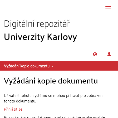
Přeskočit na obsah
Přepn
navig
Vyžádání kopie dokumentu
Vyžádání kopie dokumentu
Uživatelé tohoto systému se mohou přihlásit pro zobrazení
tohoto dokumentu.
Přihlásit se
Pro vyžádání kopie dokumentu od odpovědné osoby vyplňte