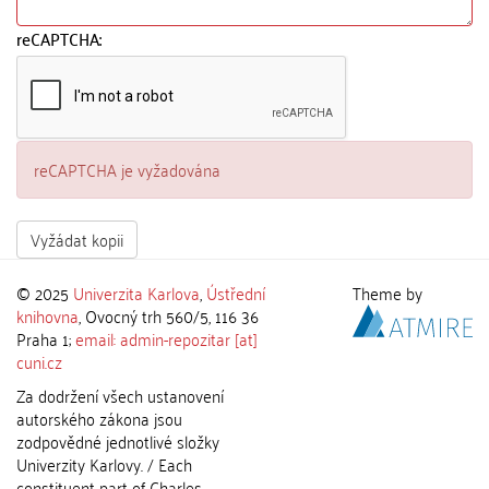
reCAPTCHA:
reCAPTCHA je vyžadována
Vyžádat kopii
© 2025
Univerzita Karlova
,
Ústřední
Theme by
knihovna
, Ovocný trh 560/5, 116 36
Praha 1;
email: admin-repozitar [at]
cuni.cz
Za dodržení všech ustanovení
autorského zákona jsou
zodpovědné jednotlivé složky
Univerzity Karlovy. / Each
constituent part of Charles