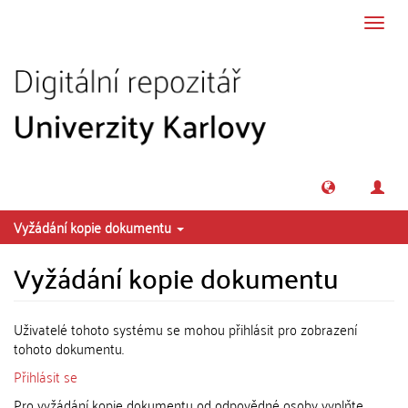
Přeskočit na obsah
Přepn
navig
Vyžádání kopie dokumentu
Vyžádání kopie dokumentu
Uživatelé tohoto systému se mohou přihlásit pro zobrazení
tohoto dokumentu.
Přihlásit se
Pro vyžádání kopie dokumentu od odpovědné osoby vyplňte