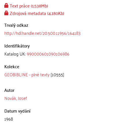
Text práce (1.538Mb)
Zdrojová metadata (4.180Kb)
Trvalý odkaz
http://hdl.handle.net/20.500.11956/164183
Identifikátory
Katalog UK:
990000601090106986
Kolekce
GEOBIBLINE - plné texty
[10555]
Autor
Novák, Josef
Datum vydání
1968