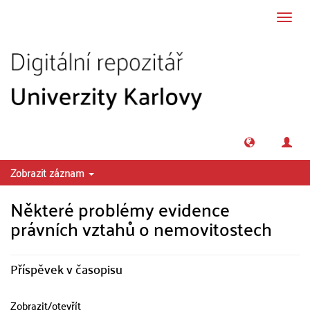
Přeskočit na obsah
Přepn
navig
Zobrazit záznam
Některé problémy evidence
právních vztahů o nemovitostech
Příspěvek v časopisu
Zobrazit/
otevřít