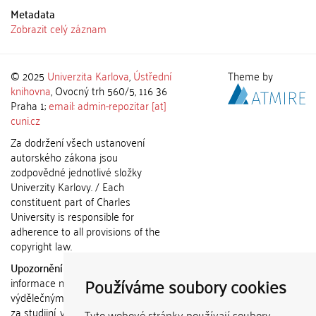
Metadata
Zobrazit celý záznam
© 2025
Univerzita Karlova
,
Ústřední
Theme by
knihovna
, Ovocný trh 560/5, 116 36
Praha 1;
email: admin-repozitar [at]
cuni.cz
Za dodržení všech ustanovení
autorského zákona jsou
zodpovědné jednotlivé složky
Univerzity Karlovy. / Each
constituent part of Charles
University is responsible for
adherence to all provisions of the
copyright law.
Upozornění / Notice:
Získané
Používáme soubory cookies
informace nemohou být použity k
výdělečným účelům nebo vydávány
za studijní, vědeckou nebo jinou
Tyto webové stránky používají soubory