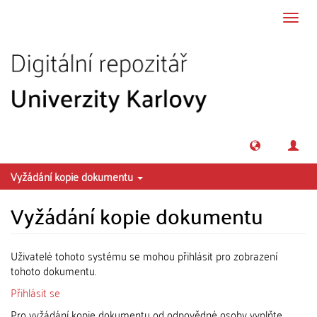
Přeskočit na obsah
Přepn
navig
Vyžádání kopie dokumentu
Vyžádání kopie dokumentu
Uživatelé tohoto systému se mohou přihlásit pro zobrazení
tohoto dokumentu.
Přihlásit se
Pro vyžádání kopie dokumentu od odpovědné osoby vyplňte