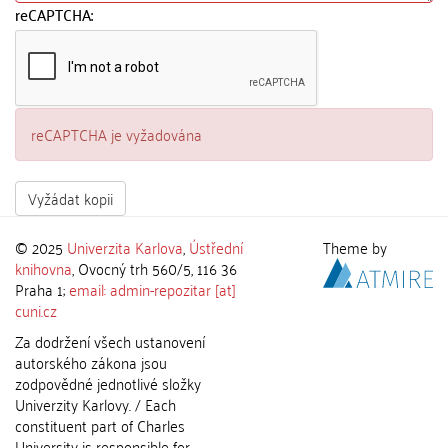
reCAPTCHA:
reCAPTCHA je vyžadována
Vyžádat kopii
© 2025
Univerzita Karlova
,
Ústřední
Theme by
knihovna
, Ovocný trh 560/5, 116 36
Praha 1;
email: admin-repozitar [at]
cuni.cz
Za dodržení všech ustanovení
autorského zákona jsou
zodpovědné jednotlivé složky
Univerzity Karlovy. / Each
constituent part of Charles
University is responsible for