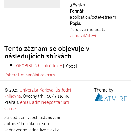
3.894Kb
Formát:
application/octet-stream
Popis:
Zdrojová metadata
Zobrazit/
otevřít
Tento záznam se objevuje v
následujících sbírkách
GEOBIBLINE - plné texty
[10555]
Zobrazit minimální záznam
© 2025
Univerzita Karlova
,
Ústřední
Theme by
knihovna
, Ovocný trh 560/5, 116 36
Praha 1;
email: admin-repozitar [at]
cuni.cz
Za dodržení všech ustanovení
autorského zákona jsou
zodpovědné jednotlivé složky