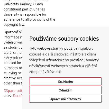
Univerzity Karlovy. / Each
constituent part of Charles
University is responsible for
adherence to all provisions of the
copyright law.
Upozornění / Notice:
Získané
Používáme soubory cookies
informace nemohou být použity k
výdělečným účelům nebo vydávány
za studijní, vědeckou nebo jinou
Tyto webové stránky používají soubory
tvůrčí činnost jiné osoby než autora.
cookies a další sledovací nástroje s cílem
/ Any retrieved information shall not
vylepšení uživatelského prostředí, analýzy
be used for any commercial
návštěvnosti webových stránek a zjištění
purposes or claimed as results of
zdroje návštěvnosti.
studying, scientific or any other
creative activities of any person
Souhlasím
other than the author.
DSpace software
copyright © 2002-
Odmítám
2015
DuraSpace
Upravit mé předvolby