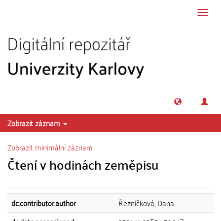
Přeskočit na obsah
Přepn
navig
Zobrazit záznam
Zobrazit minimální záznam
Čtení v hodinách zeměpisu
dc.contributor.author
Řezníčková, Dana