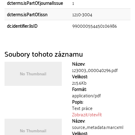
dcterms.isPartOf.journalIssue
1
dcterms.isPartOf.issn
1210-3004
dc.identifier.lisID
990000554450106986
Soubory tohoto záznamu
Název:
123003_000040296.pdf
Velikost:
215.6Kb
Formát:
application/pdf
Popis:
Text práce
Zobrazit/
otevřít
Název:
source_metadata.marcxml
Velikost: