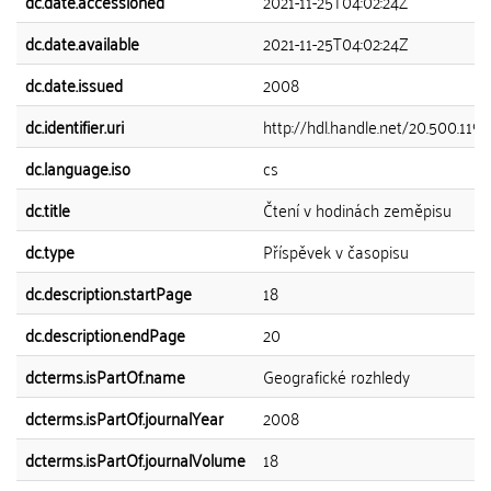
dc.date.accessioned
2021-11-25T04:02:24Z
dc.date.available
2021-11-25T04:02:24Z
dc.date.issued
2008
dc.identifier.uri
http://hdl.handle.net/20.500.11
dc.language.iso
cs
dc.title
Čtení v hodinách zeměpisu
dc.type
Příspěvek v časopisu
dc.description.startPage
18
dc.description.endPage
20
dcterms.isPartOf.name
Geografické rozhledy
dcterms.isPartOf.journalYear
2008
dcterms.isPartOf.journalVolume
18