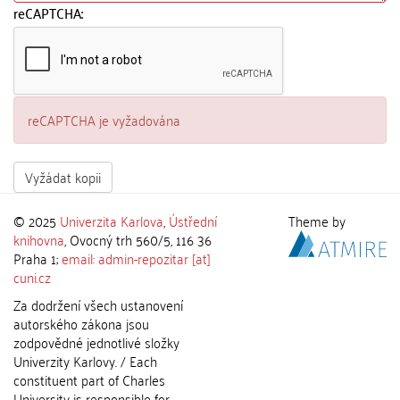
reCAPTCHA:
reCAPTCHA je vyžadována
Vyžádat kopii
© 2025
Univerzita Karlova
,
Ústřední
Theme by
knihovna
, Ovocný trh 560/5, 116 36
Praha 1;
email: admin-repozitar [at]
cuni.cz
Za dodržení všech ustanovení
autorského zákona jsou
zodpovědné jednotlivé složky
Univerzity Karlovy. / Each
constituent part of Charles
University is responsible for