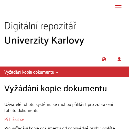
Přeskočit na obsah
Přepn
navig
Vyžádání kopie dokumentu
Vyžádání kopie dokumentu
Uživatelé tohoto systému se mohou přihlásit pro zobrazení
tohoto dokumentu.
Přihlásit se
Pro vyžádání kopie dokumentu od odpovědné osoby vyplňte