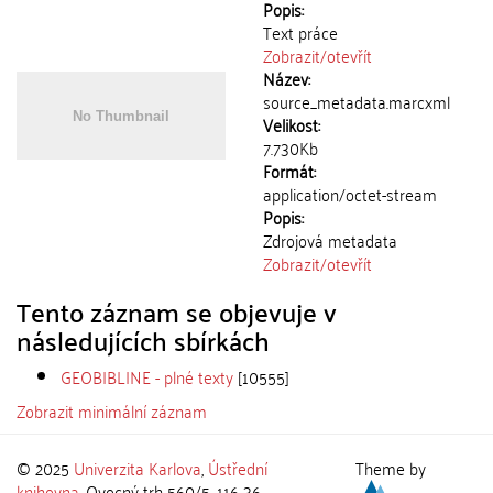
Popis:
Text práce
Zobrazit/
otevřít
Název:
source_metadata.marcxml
Velikost:
7.730Kb
Formát:
application/octet-stream
Popis:
Zdrojová metadata
Zobrazit/
otevřít
Tento záznam se objevuje v
následujících sbírkách
GEOBIBLINE - plné texty
[10555]
Zobrazit minimální záznam
© 2025
Univerzita Karlova
,
Ústřední
Theme by
knihovna
, Ovocný trh 560/5, 116 36