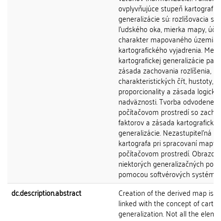
ovplyvňujúce stupeň kartografick
generalizácie sú: rozlišovacia s
ľudského oka, mierka mapy, úče
charakter mapovaného územia 
kartografického vyjadrenia. Med
kartografickej generalizácie patr
zásada zachovania rozlíšenia,
charakteristických čŕt, hustoty,
proporcionality a zásada logickej
nadväznosti. Tvorba odvodenej 
počítačovom prostredí so zach
faktorov a zásada kartografickej
generalizácie. Nezastupiteľná ú
kartografa pri spracovaní mapy a
počítačovom prostredí. Obrazov
niektorých generalizačných pos
pomocou softvérových systémo
dc.description.abstract
Creation of the derived map is n
linked with the concept of carto
generalization. Not all the elemen