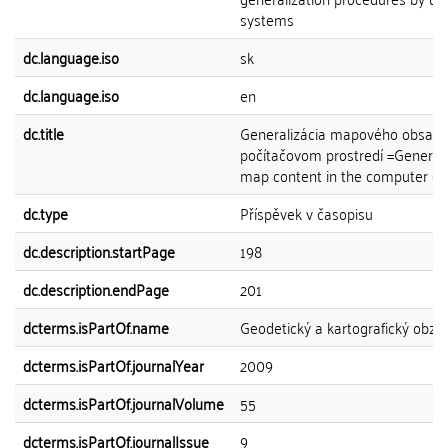
systems
dc.language.iso
sk
dc.language.iso
en
dc.title
Generalizácia mapového obsahu
počítačovom prostredí =Generali
map content in the computer e
dc.type
Příspěvek v časopisu
dc.description.startPage
198
dc.description.endPage
201
dcterms.isPartOf.name
Geodetický a kartografický obzo
dcterms.isPartOf.journalYear
2009
dcterms.isPartOf.journalVolume
55
dcterms.isPartOf.journalIssue
9