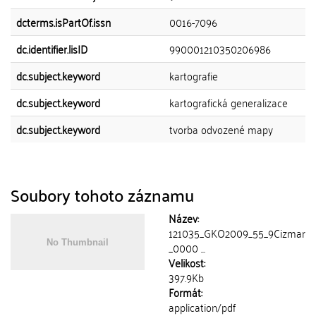
dcterms.isPartOf.issn
0016-7096
dc.identifier.lisID
990001210350206986
dc.subject.keyword
kartografie
dc.subject.keyword
kartografická generalizace
dc.subject.keyword
tvorba odvozené mapy
Soubory tohoto záznamu
Název:
121035_GKO2009_55_9Cizmar
_0000 ...
Velikost:
397.9Kb
Formát:
application/pdf