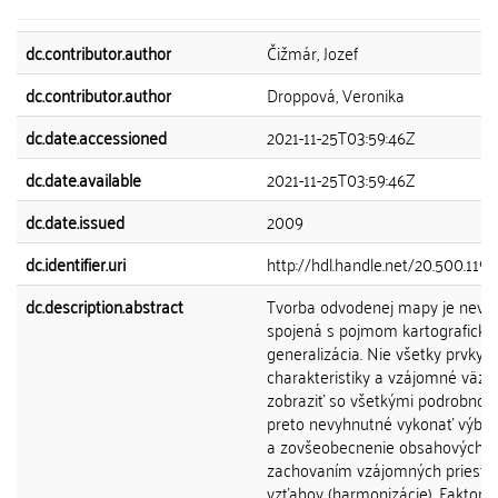
dc.contributor.author
Čižmár, Jozef
dc.contributor.author
Droppová, Veronika
dc.date.accessioned
2021-11-25T03:59:46Z
dc.date.available
2021-11-25T03:59:46Z
dc.date.issued
2009
dc.identifier.uri
http://hdl.handle.net/20.500.11
dc.description.abstract
Tvorba odvodenej mapy je nevy
spojená s pojmom kartografická
generalizácia. Nie všetky prvky, i
charakteristiky a vzájomné väzb
zobraziť so všetkými podrobnosť
preto nevyhnutné vykonať výber 
a zovšeobecnenie obsahových p
zachovaním vzájomných priesto
vzťahov (harmonizácie). Faktory