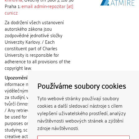
Praha 1;
email: admin-repozitar [at]
cuni.cz
Za dodržení všech ustanovení
autorského zákona jsou
zodpovědné jednotlivé složky
Univerzity Karlovy. / Each
constituent part of Charles
University is responsible for
adherence to all provisions of the
copyright law.
Upozornění / Notice:
Získané
Používáme soubory cookies
informace nemohou být použity k
výdělečným účelům nebo vydávány
za studijní, vědeckou nebo jinou
Tyto webové stránky používají soubory
tvůrčí činnost jiné osoby než autora.
cookies a další sledovací nástroje s cílem
/ Any retrieved information shall not
vylepšení uživatelského prostředí, analýzy
be used for any commercial
návštěvnosti webových stránek a zjištění
purposes or claimed as results of
zdroje návštěvnosti.
studying, scientific or any other
creative activities of any person