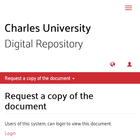
Skip to main content
Toggl
navig
Request a copy of the document
Request a copy of the
document
Users of this system, can login to view this document.
Login