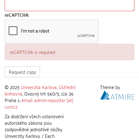
reCAPTCHA:
reCAPTCHA is required
Request copy
© 2025
Univerzita Karlova
,
Ústřední
Theme by
knihovna
, Ovocný trh 560/5, 116 36
Praha 1;
email: admin-repozitar [at]
cuni.cz
Za dodržení všech ustanovení
autorského zákona jsou
zodpovědné jednotlivé složky
Univerzity Karlovy. / Each