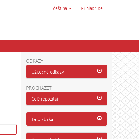
čeština
Přihlásit se
ODKAZY
Užitečné odkazy
PROCHÁZET
Celý repozitář
Tato sbírka