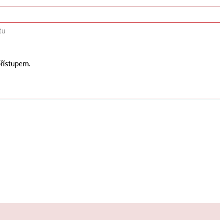
tu
řístupem.