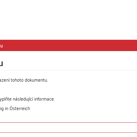
tu
u
razení tohoto dokumentu.
lňte následující informace.
g in Österreich