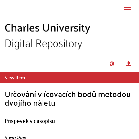
Skip to main content
Toggl
navig
View Item
Určování vlícovacích bodů metodou
dvojího náletu
Příspěvek v časopisu
View/
Open