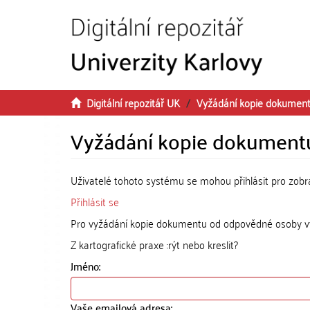
Přeskočit na obsah
Digitální repozitář UK
Vyžádání kopie dokumen
Vyžádání kopie dokument
Uživatelé tohoto systému se mohou přihlásit pro zob
Přihlásit se
Pro vyžádání kopie dokumentu od odpovědné osoby vyp
Z kartografické praxe :rýt nebo kreslit?
Jméno:
Vaše emailová adresa: