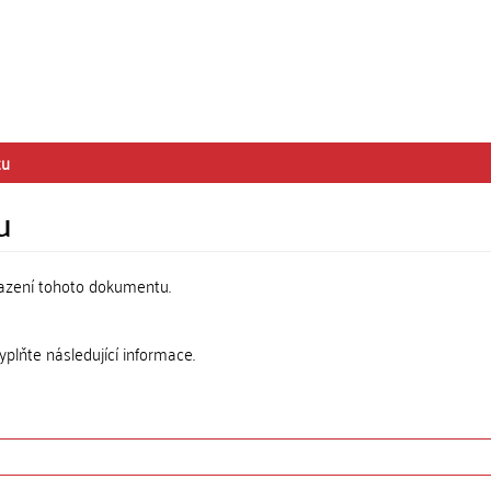
tu
u
razení tohoto dokumentu.
lňte následující informace.