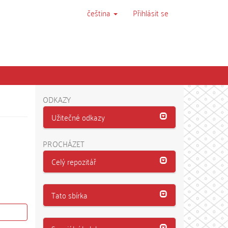
čeština
Přihlásit se
ODKAZY
Užitečné odkazy
PROCHÁZET
Celý repozitář
Tato sbírka