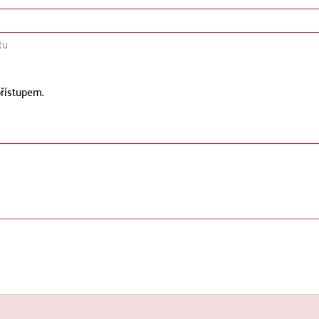
tu
řístupem.