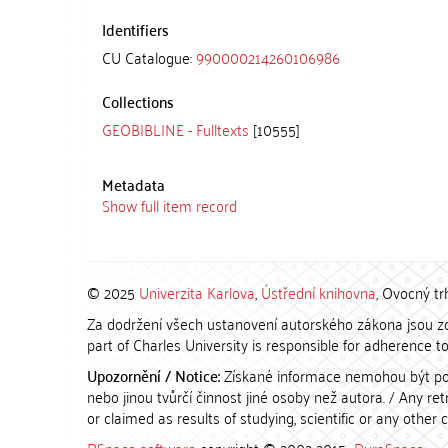
Identifiers
CU Catalogue:
990000214260106986
Collections
GEOBIBLINE - Fulltexts
[10555]
Metadata
Show full item record
© 2025
Univerzita Karlova
,
Ústřední knihovna
, Ovocný tr
Za dodržení všech ustanovení autorského zákona jsou zod
part of Charles University is responsible for adherence to 
Upozornění / Notice:
Získané informace nemohou být po
nebo jinou tvůrčí činnost jiné osoby než autora. / Any r
or claimed as results of studying, scientific or any other 