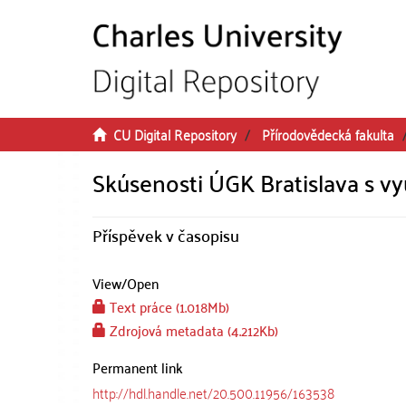
Skip to main content
CU Digital Repository
Přírodovědecká fakulta
Skúsenosti ÚGK Bratislava s v
Příspěvek v časopisu
View/
Open
Text práce (1.018Mb)
Zdrojová metadata (4.212Kb)
Permanent link
http://hdl.handle.net/20.500.11956/163538