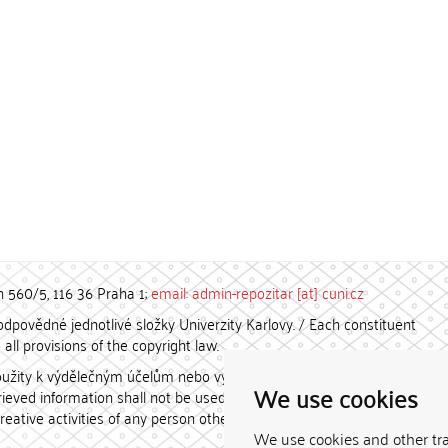
h 560/5, 116 36 Praha 1;
email: admin-repozitar [at] cuni.cz
povědné jednotlivé složky Univerzity Karlovy. / Each constituent
all provisions of the copyright law.
užity k výdělečným účelům nebo vydávány za studijní, vědeckou
We use cookies
etrieved information shall not be used for any commercial purposes
creative activities of any person other than the author.
We use cookies and other tr