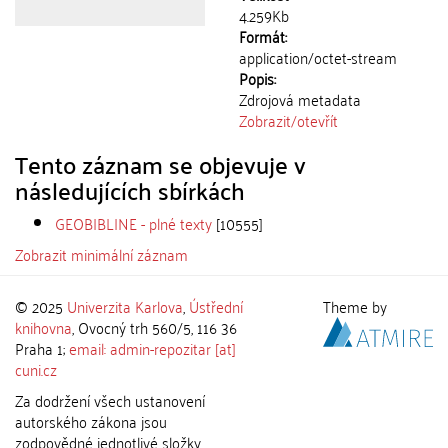
4.259Kb
Formát:
application/octet-stream
Popis:
Zdrojová metadata
Zobrazit/
otevřít
Tento záznam se objevuje v
následujících sbírkách
GEOBIBLINE - plné texty
[10555]
Zobrazit minimální záznam
© 2025
Univerzita Karlova
,
Ústřední
Theme by
knihovna
, Ovocný trh 560/5, 116 36
Praha 1;
email: admin-repozitar [at]
cuni.cz
Za dodržení všech ustanovení
autorského zákona jsou
zodpovědné jednotlivé složky