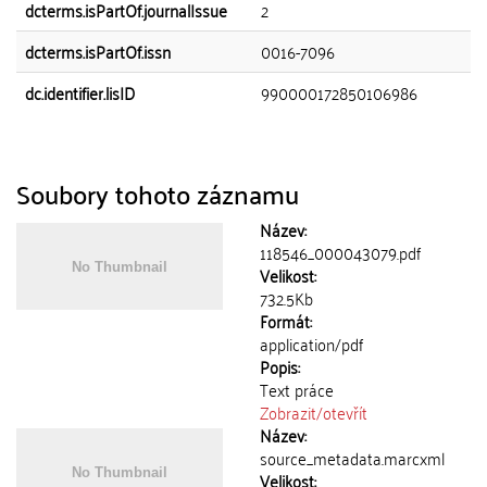
dcterms.isPartOf.journalIssue
2
dcterms.isPartOf.issn
0016-7096
dc.identifier.lisID
990000172850106986
Soubory tohoto záznamu
Název:
118546_000043079.pdf
Velikost:
732.5Kb
Formát:
application/pdf
Popis:
Text práce
Zobrazit/
otevřít
Název:
source_metadata.marcxml
Velikost: