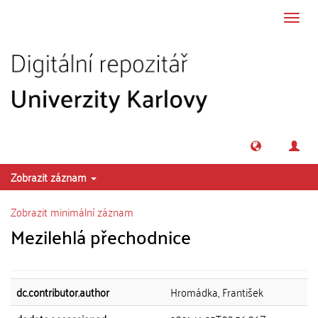
Přeskočit na obsah
Přepn
navig
Zobrazit záznam
Zobrazit minimální záznam
Mezilehlá přechodnice
dc.contributor.author
Hromádka, František