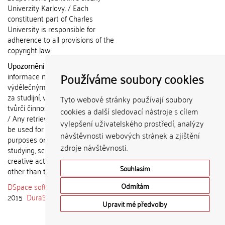
Univerzity Karlovy. / Each
constituent part of Charles
University is responsible for
adherence to all provisions of the
copyright law.
Upozornění / Notice:
Získané
Používáme soubory cookies
informace nemohou být použity k
výdělečným účelům nebo vydávány
za studijní, vědeckou nebo jinou
Tyto webové stránky používají soubory
tvůrčí činnost jiné osoby než autora.
cookies a další sledovací nástroje s cílem
/ Any retrieved information shall not
vylepšení uživatelského prostředí, analýzy
be used for any commercial
návštěvnosti webových stránek a zjištění
purposes or claimed as results of
zdroje návštěvnosti.
studying, scientific or any other
creative activities of any person
Souhlasím
other than the author.
DSpace software
copyright © 2002-
Odmítám
2015
DuraSpace
Upravit mé předvolby