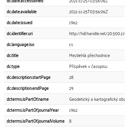
dc.date.accessioned
2021-11-25T03:56:06Z
dc.date.available
2021-11-25T03:56:06Z
dc.date.issued
1962
dc.identifier.uri
http://hdl.handle.net/20.500.119
dc.language.iso
cs
dc.title
Mezilehlá přechodnice
dc.type
Příspěvek v časopisu
dc.description.startPage
28
dc.description.endPage
29
dcterms.isPartOf.name
Geodetický a kartografický obzo
dcterms.isPartOf.journalYear
1962
dcterms.isPartOf.journalVolume
8